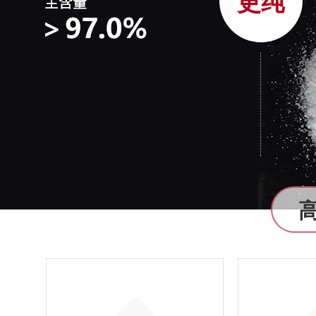
更纯
05