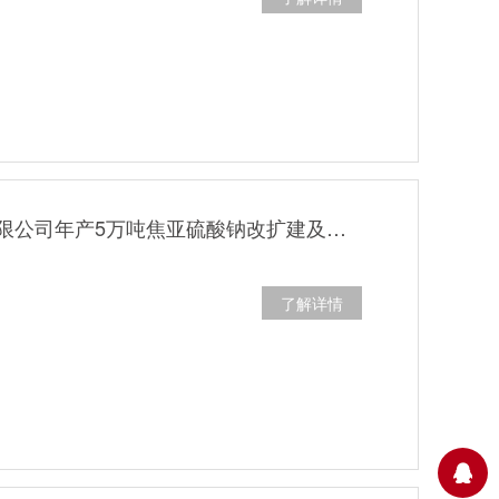
湖南兴发化工有限公司年产5万吨焦亚硫酸钠改扩建及年产1200吨七水硫酸镁项目阶段性（5万吨焦亚硫酸钠）竣工环保验收延期公示
了解详情