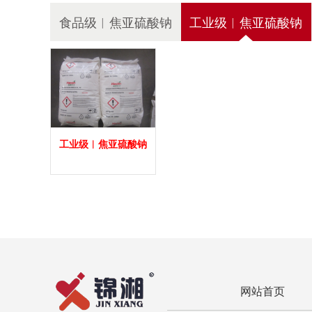
食品级︱焦亚硫酸钠
工业级︱焦亚硫酸钠
工业级︱焦亚硫酸钠
网站首页