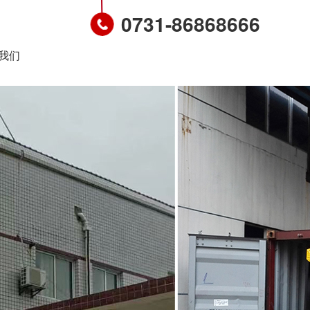
0731-86868666
我们