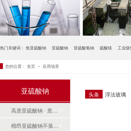
热门关键词：
焦亚硫酸钠
亚硫酸钠
亚硫酸氢钠
硫酸镁
工业级
您的位置：
首页
应用场景
>
亚硫酸钠
头条
浮法玻璃
高质亚硫酸钠
·
质控关键点解读
楷昂亚硫酸钠不落地装运
全程垫仓